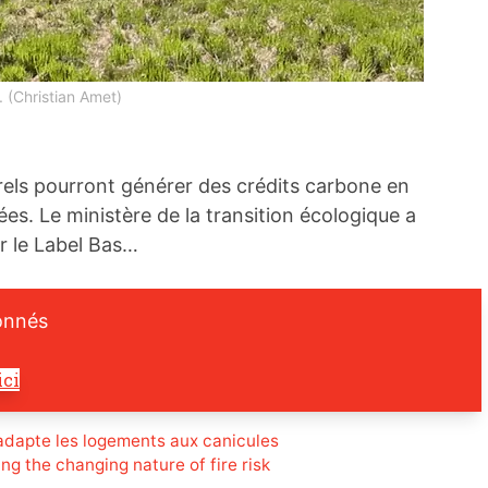
 (Christian Amet)
rels pourront générer des crédits carbone en
es. Le ministère de la transition écologique a
par le Label Bas…
onnés
ici
adapte les logements aux canicules
ng the changing nature of fire risk