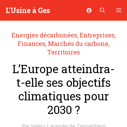
Aller
L'Usine à Ges
M
au
contenu
Energies décarbonées
,
Entreprises
,
Finances
,
Marchés du carbone
,
Territoires
L’Europe atteindra-
t-elle ses objectifs
climatiques pour
2030 ?
Par
Valéry Laramée de Tannenberg