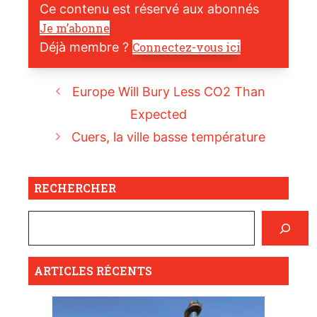
Ce contenu est réservé aux abonnés
Je m’abonne
Déjà membre ?
Connectez-vous ici
Europe Will Bury Less CO2 Than
Expected
Cuers, la ville basse température
RECHERCHER
ARTICLES RÉCENTS