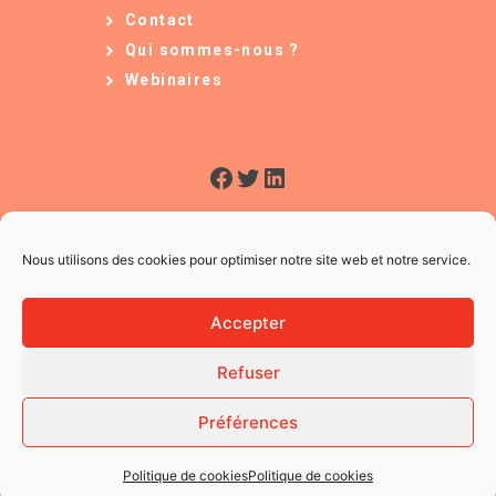
Contact
Qui sommes-nous ?
Webinaires
Facebook
Twitter
LinkedIn
Nous utilisons des cookies pour optimiser notre site web et notre service.
Accepter
Refuser
© 2026 L'Usine à Ges
CGV
Préférences
Mentions légales
Politique des Cookies
Politique de cookies
Politique de cookies