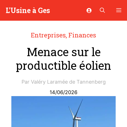
Aller
L'Usine à Ges
M
au
contenu
Entreprises
,
Finances
Menace sur le
productible éolien
Par
Valéry Laramée de Tannenberg
14/06/2026