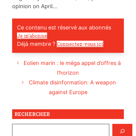
opinion on April…
Ce contenu est réservé aux abonnés
Je m’abonne
Déjà membre ?
Connectez-vous ici
Eolien marin : le méga appel d’offres à
l’horizon
Climate disinformation: A weapon
against Europe
RECHERCHER