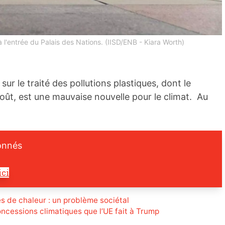
à l'entrée du Palais des Nations. (IISD/ENB - Kiara Worth)
ur le traité des pollutions plastiques, dont le
août, est une mauvaise nouvelle pour le climat. Au
onnés
ici
s de chaleur : un problème sociétal
ncessions climatiques que l’UE fait à Trump