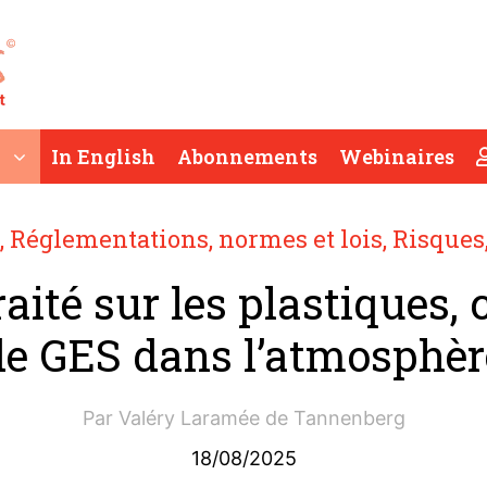
In English
Abonnements
Webinaires
,
Réglementations, normes et lois
,
Risques
aité sur les plastiques, 
de GES dans l’atmosphèr
Par
Valéry Laramée de Tannenberg
18/08/2025