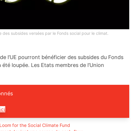
e des subsides versées par le Fonds social pour le climat.
de l’UE pourront bénéficier des subsides du Fonds
 a été loupée. Les Etats membres de l’Union
onnés
ici
Loom for the Social Climate Fund