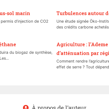
us-sol marin
Turbulences autour de
 permis d’injection de CO2
Une étude signée Öko-Institu
des crédits carbone achetés
méthane
Agriculture : l’Ademe
duira du biogaz de synthèse,
d’atténuation par rég
Les...
Comment rendre l’agricultur
effet de serre ? Tout dépend 
À propos de l'auteur