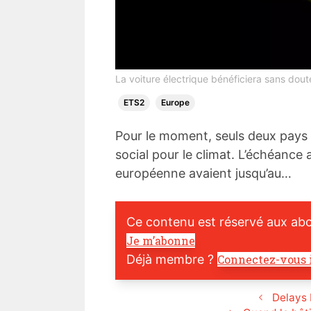
La voiture électrique bénéficiera sans dout
ETS2
Europe
Pour le moment, seuls deux pays 
social pour le climat. L’échéance
européenne avaient jusqu’au…
Ce contenu est réservé aux ab
Je m’abonne
Déjà membre ?
Connectez-vous 
Delays 