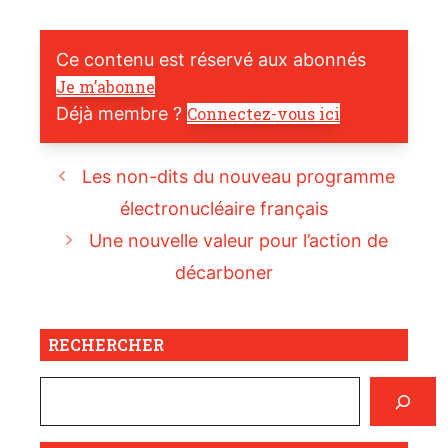
Ce contenu est réservé aux abonnés
Je m’abonne
Déjà membre ?
Connectez-vous ici
Les non-dits du nouveau programme
électronucléaire français
Une nouvelle valeur pour l’action de
décarboner
RECHERCHER