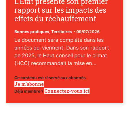
L’Etat présente son premier
rapport sur les impacts des
effets du réchauffement
Bonnes pratiques
,
Territoires
-
09/07/2026
Le document sera complété dans les
années qui viennent. Dans son rapport
de 2025, le Haut conseil pour le climat
(HCC) recommandait la mise en...
Ce contenu est réservé aux abonnés
Je m'abonne
Connectez-vous ici
Déjà membre ?