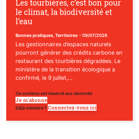
Les tourbières, c’est bon pour
le climat, la biodiversité et
l’eau
Bonnes pratiques
,
Territoires
-
09/07/2026
Les gestionnaires d’espaces naturels
pourront générer des crédits carbone en
restaurant des tourbières dégradées. Le
ministère de la transition écologique a
confirmé, le 9 juillet,...
Ce contenu est réservé aux abonnés
Je m'abonne
Connectez-vous ici
Déjà membre ?