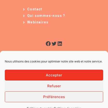
Contact
Qui sommes-nous ?
Webinaires
Facebook
Twitter
LinkedIn
Nous utilisons des cookies pour optimiser notre site web et notre service.
Accepter
Refuser
© 2026 L'Usine à Ges
CGV
Préférences
Mentions légales
Politique des Cookies