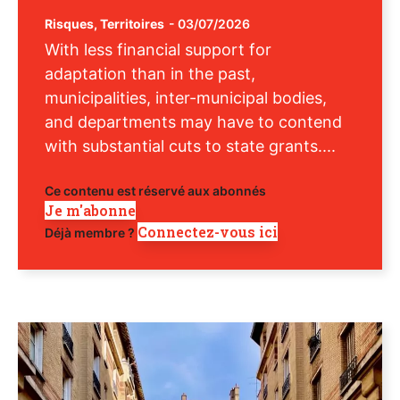
Risques
,
Territoires
-
03/07/2026
With less financial support for
adaptation than in the past,
municipalities, inter-municipal bodies,
and departments may have to contend
with substantial cuts to state grants....
Ce contenu est réservé aux abonnés
Je m'abonne
Connectez-vous ici
Déjà membre ?