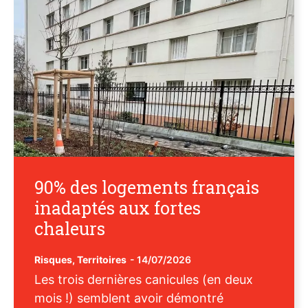
90% des logements français
inadaptés aux fortes
chaleurs
Risques
,
Territoires
-
14/07/2026
Les trois dernières canicules (en deux
mois !) semblent avoir démontré