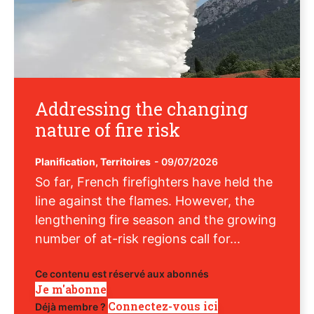
Addressing the changing
nature of fire risk
Planification
,
Territoires
-
09/07/2026
So far, French firefighters have held the
line against the flames. However, the
lengthening fire season and the growing
number of at-risk regions call for...
Ce contenu est réservé aux abonnés
Je m'abonne
Connectez-vous ici
Déjà membre ?