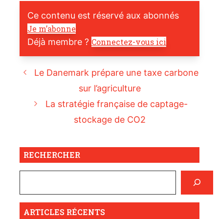
Ce contenu est réservé aux abonnés
Je m’abonne
Déjà membre ?
Connectez-vous ici
Le Danemark prépare une taxe carbone
sur l’agriculture
La stratégie française de captage-
stockage de CO2
RECHERCHER
ARTICLES RÉCENTS