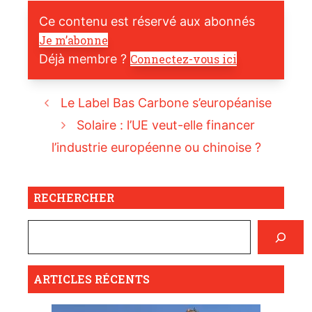
Ce contenu est réservé aux abonnés
Je m’abonne
Déjà membre ?
Connectez-vous ici
Le Label Bas Carbone s’européanise
Solaire : l’UE veut-elle financer
l’industrie européenne ou chinoise ?
RECHERCHER
ARTICLES RÉCENTS