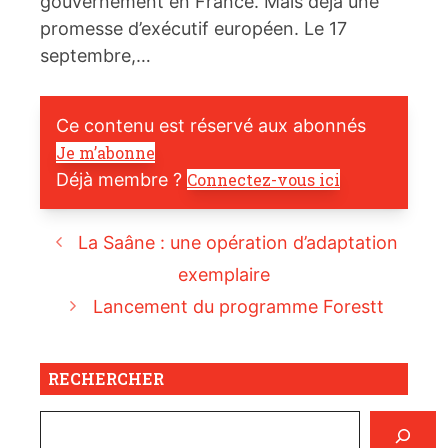
gouvernement en France. Mais déjà une
promesse d’exécutif européen. Le 17
septembre,…
Ce contenu est réservé aux abonnés
Je m’abonne
Déjà membre ?
Connectez-vous ici
La Saâne : une opération d’adaptation
exemplaire
Lancement du programme Forestt
RECHERCHER