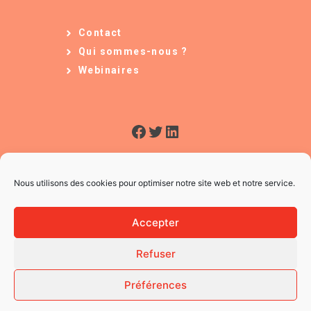
Contact
Qui sommes-nous ?
Webinaires
Facebook
Twitter
LinkedIn
Nous utilisons des cookies pour optimiser notre site web et notre service.
Accepter
Refuser
© 2026 L'Usine à Ges
CGV
Préférences
Mentions légales