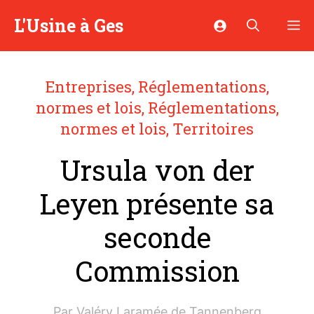
Aller
L'Usine à Ges
M
au
contenu
Entreprises
,
Réglementations,
normes et lois
,
Réglementations,
normes et lois
,
Territoires
Ursula von der
Leyen présente sa
seconde
Commission
Par
Valéry Laramée de Tannenberg