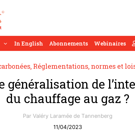
In English
Abonnements
Webinaires
carbonées
,
Réglementations, normes et loi
 généralisation de l’int
du chauffage au gaz ?
Par
Valéry Laramée de Tannenberg
11/04/2023