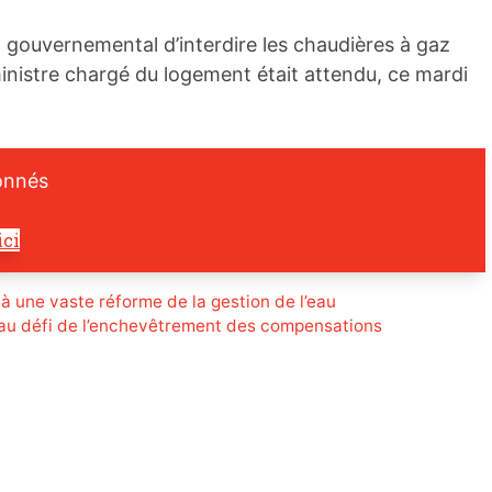
et gouvernemental d’interdire les chaudières à gaz
inistre chargé du logement était attendu, ce mardi
onnés
ici
à une vaste réforme de la gestion de l’eau
s au défi de l’enchevêtrement des compensations