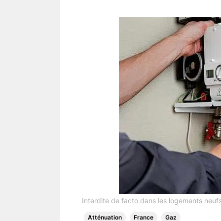
Interdite de facto dans les logements neufs
Atténuation
France
Gaz