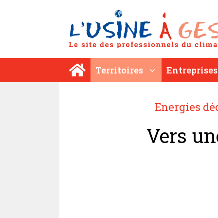
Aller
au
contenu
Territoires
Entreprises
Energies dé
Vers une