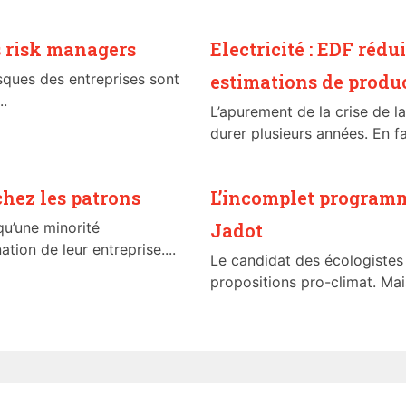
s risk managers
Electricité : EDF réd
sques des entreprises sont
estimations de produ
..
L’apurement de la crise de l
durer plusieurs années. En fa
hez les patrons
L’incomplet program
u’une minorité
Jadot
ion de leur entreprise....
Le candidat des écologistes 
propositions pro-climat. M