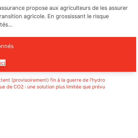
l’assurance propose aux agriculteurs de les assurer
ransition agricole. En grossissant le risque
ités…
onnés
ici
tent (provisoirement) fin à la guerre de l’hydro
e de CO2 : une solution plus limitée que prévu