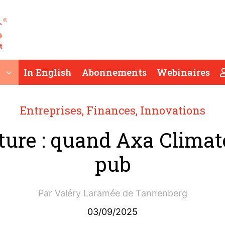
In English
Abonnements
Webinaires
Entreprises
,
Finances
,
Innovations
ture : quand Axa Climate
pub
Par
Valéry Laramée de Tannenberg
03/09/2025