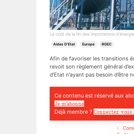
Le coût de la fin des importations d'énergi
Aides D'Etat
Europe
RGEC
Afin de favoriser les transition
revoit son règlement général d’ex
d’Etat n’ayant pas besoin d’être n
Ce contenu est réservé aux ab
Je m’abonne
Déjà membre ?
Connectez-vous 
Comme