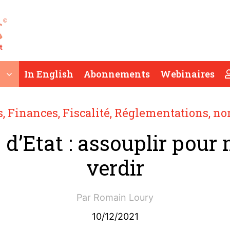
In English
Abonnements
Webinaires
s
,
Finances
,
Fiscalité
,
Réglementations, nor
 d’Etat : assouplir pour
verdir
Par
Romain Loury
10/12/2021