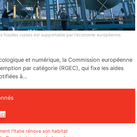
es fossiles russes est supportable par l'économie européenne.
s écologique et numérique, la Commission européenne
emption par catégorie (RGEC), qui fixe les aides
otifiées à…
onnés
ici
nt l’Italie rénove son habitat