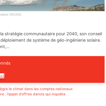
olaire (NOAA).
la stratégie communautaire pour 2040, son conseil
u déploiement de système de géo-ingénierie solaire.
ent,…
onnés
ici
tègre le climat dans les comptes nationaux
re : l’appel d’offres danois qui inquiète