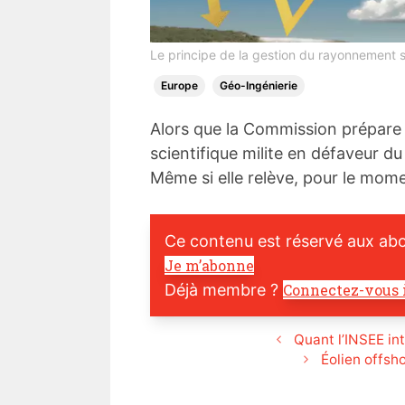
Le principe de la gestion du rayonnement s
Europe
Géo-Ingénierie
Alors que la Commission prépare 
scientifique milite en défaveur d
Même si elle relève, pour le mom
Ce contenu est réservé aux ab
Je m’abonne
Déjà membre ?
Connectez-vous 
Quant l’INSEE in
Éolien offsho