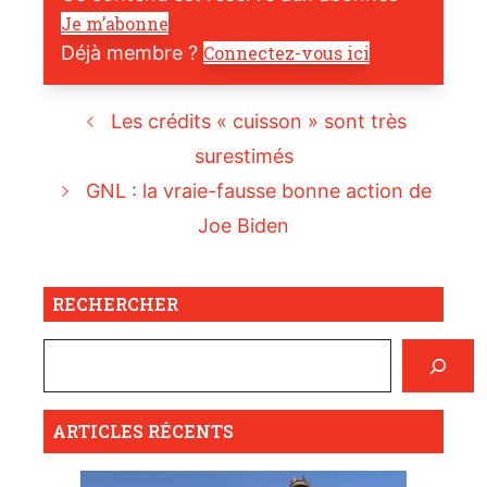
Je m’abonne
Déjà membre ?
Connectez-vous ici
Les crédits « cuisson » sont très
surestimés
GNL : la vraie-fausse bonne action de
Joe Biden
RECHERCHER
ARTICLES RÉCENTS