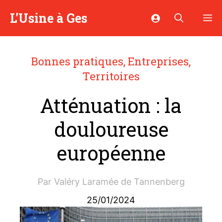
Aller
L'Usine à Ges
M
au
contenu
Bonnes pratiques
,
Entreprises
,
Territoires
Atténuation : la
douloureuse
européenne
Par
Valéry Laramée de Tannenberg
25/01/2024