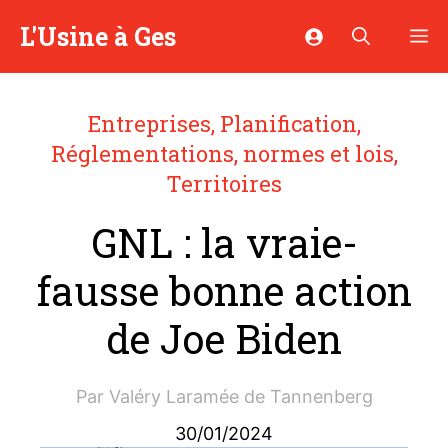
Aller
L'Usine à Ges
M
au
contenu
Entreprises
,
Planification
,
Réglementations, normes et lois
,
Territoires
GNL : la vraie-
fausse bonne action
de Joe Biden
Par
Valéry Laramée de Tannenberg
30/01/2024