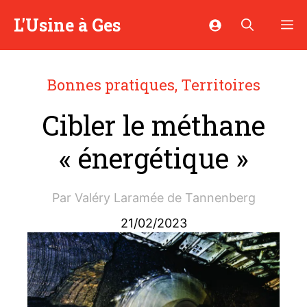
Aller
L'Usine à Ges
M
au
contenu
Bonnes pratiques
,
Territoires
Cibler le méthane
« énergétique »
Par
Valéry Laramée de Tannenberg
21/02/2023