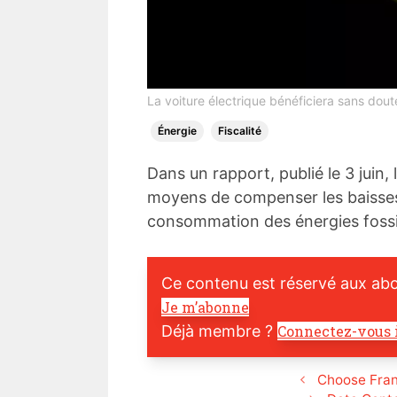
La voiture électrique bénéficiera sans dout
Énergie
Fiscalité
Dans un rapport, publié le 3 juin,
moyens de compenser les baisses
consommation des énergies fossi
Ce contenu est réservé aux ab
Je m’abonne
Déjà membre ?
Connectez-vous 
Choose Fran