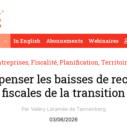
In English
Abonnements
Webinaires
treprises
,
Fiscalité
,
Planification
,
Territoi
enser les baisses de rec
fiscales de la transition
Par
Valéry Laramée de Tannenberg
03/06/2026