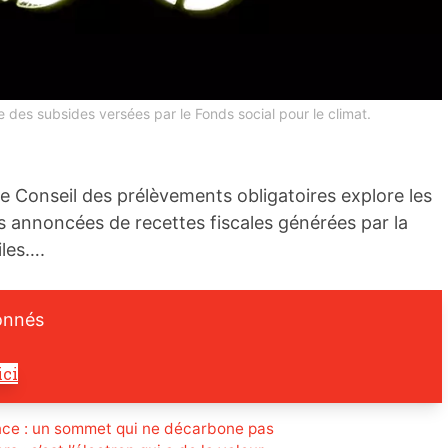
e des subsides versées par le Fonds social pour le climat.
 le Conseil des prélèvements obligatoires explore les
 annoncées de recettes fiscales générées par la
les….
onnés
ici
ce : un sommet qui ne décarbone pas