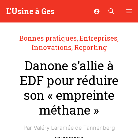
Aller
L'Usine à Ges
M
au
contenu
Bonnes pratiques
,
Entreprises
,
Innovations
,
Reporting
Danone s’allie à
EDF pour réduire
son « empreinte
méthane »
Par
Valéry Laramée de Tannenberg