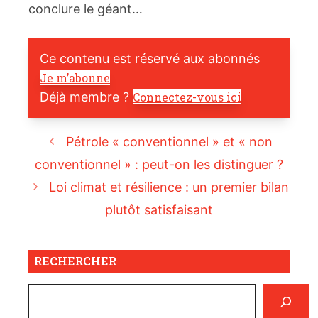
conclure le géant…
Ce contenu est réservé aux abonnés
Je m’abonne
Déjà membre ?
Connectez-vous ici
Pétrole « conventionnel » et « non
conventionnel » : peut-on les distinguer ?
Loi climat et résilience : un premier bilan
plutôt satisfaisant
RECHERCHER