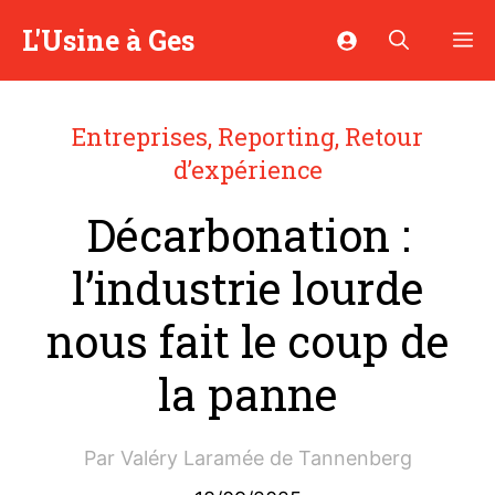
Aller
L'Usine à Ges
M
au
contenu
Entreprises
,
Reporting
,
Retour
d’expérience
Décarbonation :
l’industrie lourde
nous fait le coup de
la panne
Par
Valéry Laramée de Tannenberg