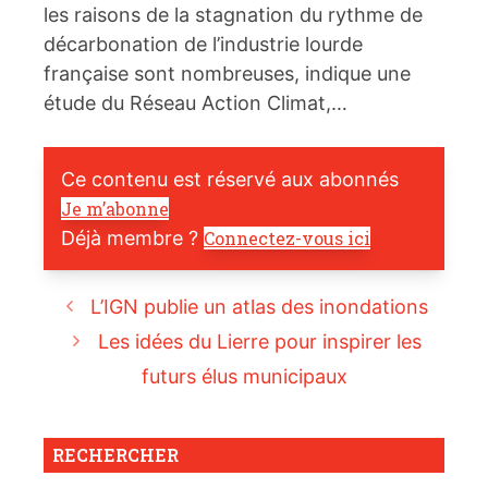
les raisons de la stagnation du rythme de
décarbonation de l’industrie lourde
française sont nombreuses, indique une
étude du Réseau Action Climat,…
Ce contenu est réservé aux abonnés
Je m’abonne
Déjà membre ?
Connectez-vous ici
L’IGN publie un atlas des inondations
Les idées du Lierre pour inspirer les
futurs élus municipaux
RECHERCHER