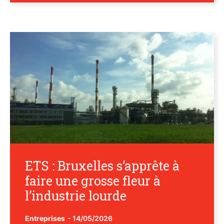
ETS : Bruxelles s’apprête à
faire une grosse fleur à
l’industrie lourde
Entreprises
-
14/05/2026