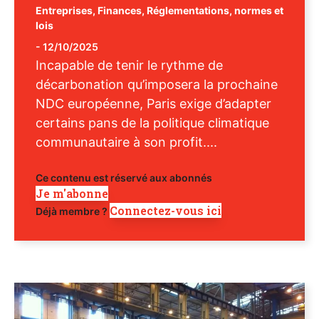
Entreprises
,
Finances
,
Réglementations, normes et
lois
-
12/10/2025
Incapable de tenir le rythme de
décarbonation qu’imposera la prochaine
NDC européenne, Paris exige d’adapter
certains pans de la politique climatique
communautaire à son profit....
Ce contenu est réservé aux abonnés
Je m'abonne
Connectez-vous ici
Déjà membre ?