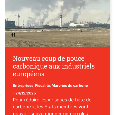
Nouveau coup de pouce
carbonique aux industriels
européens
Entreprises
,
Fiscalité
,
Marchés du carbone
-
24/12/2025
Pour réduire les « risques de fuite de
carbone », les Etats membres vont
pouvoir subventionner un peu plus