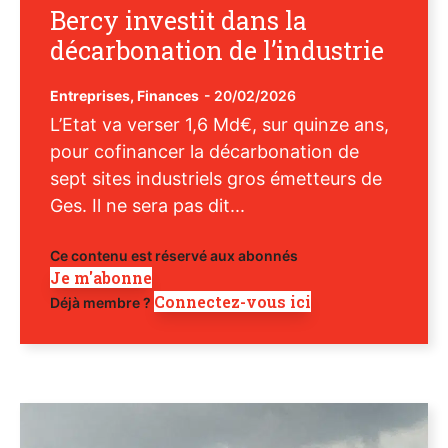
Bercy investit dans la
décarbonation de l’industrie
Entreprises
,
Finances
-
20/02/2026
L’Etat va verser 1,6 Md€, sur quinze ans,
pour cofinancer la décarbonation de
sept sites industriels gros émetteurs de
Ges. Il ne sera pas dit...
Ce contenu est réservé aux abonnés
Je m'abonne
Connectez-vous ici
Déjà membre ?