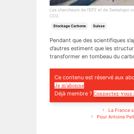
Les chercheurs de l'EPZ et de Swisstopo von
CO2.
Stockage Carbone
Suisse
Pendant que des scientifiques s’a
d’autres estiment que les structu
transformer en tombeau du carb
Ce contenu est réservé aux ab
Je m’abonne
Déjà membre ?
Connectez-vous 
La France s
Pour Antoine Pel