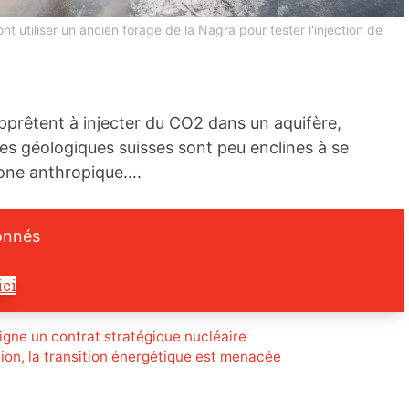
t utiliser un ancien forage de la Nagra pour tester l'injection de
pprêtent à injecter du CO2 dans un aquifère,
res géologiques suisses sont peu enclines à se
one anthropique….
onnés
ici
igne un contrat stratégique nucléaire
lion, la transition énergétique est menacée