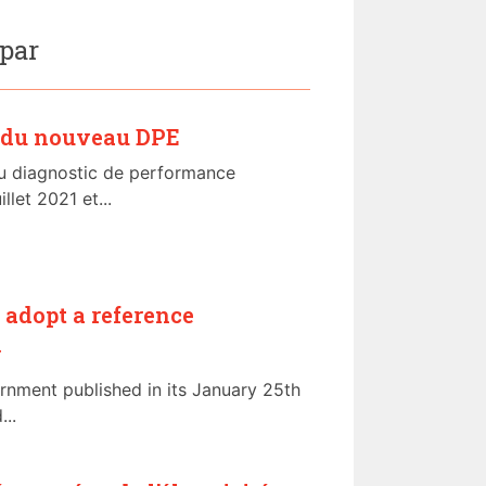
 par
s du nouveau DPE
u diagnostic de performance
llet 2021 et...
o adopt a reference
y
rnment published in its January 25th
...