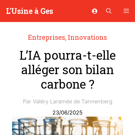
Aller
L'Usine à Ges
M
au
contenu
Entreprises
,
Innovations
L’IA pourra-t-elle
alléger son bilan
carbone ?
Par
Valéry Laramée de Tannenberg
23/06/2025