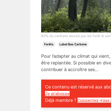
80% du carbone stocké par les forêt le sont 
Forêts
Label Bas Carbone
Pour l’adapter au climat qui vient
être replantée. Si possible en div
contribuer à accroître ses…
Ce contenu est réservé aux ab
Je m’abonne
Déjà membre ?
Connectez-vous 