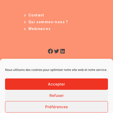
Contact
Qui sommes-nous ?
Webinaires
Facebook
Twitter
LinkedIn
Nous utilisons des cookies pour optimiser notre site web et notre service.
Accepter
Refuser
© 2026 L'Usine à Ges
CGV
Préférences
Mentions légales