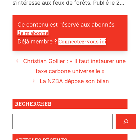
s’intéresse aux feux de forêts. Publié le 2…
Ce contenu est réservé aux abonnés
Je m’abonne
Déjà membre ?
Connectez-vous ici
Christian Gollier : « Il faut instaurer une
taxe carbone universelle »
La NZBA dépose son bilan
RECHERCHER