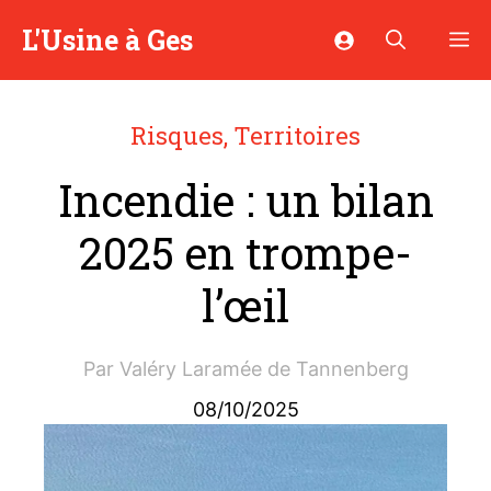
Aller
L'Usine à Ges
M
au
contenu
Risques
,
Territoires
Incendie : un bilan
2025 en trompe-
l’œil
Par
Valéry Laramée de Tannenberg
08/10/2025