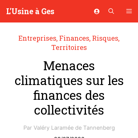
Aller
L'Usine à Ges
M
au
contenu
Entreprises
,
Finances
,
Risques
,
Territoires
Menaces
climatiques sur les
finances des
collectivités
Par
Valéry Laramée de Tannenberg