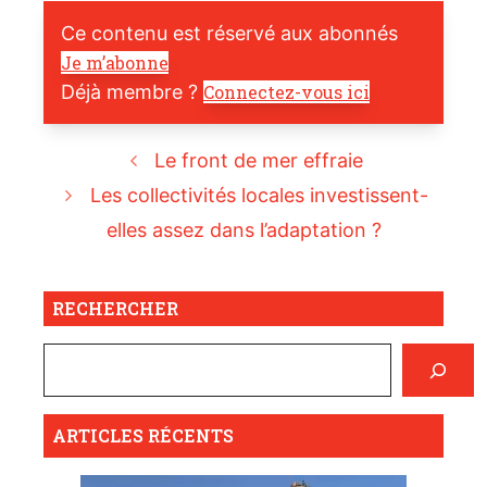
Ce contenu est réservé aux abonnés
Je m’abonne
Déjà membre ?
Connectez-vous ici
Le front de mer effraie
Les collectivités locales investissent-
elles assez dans l’adaptation ?
RECHERCHER
ARTICLES RÉCENTS