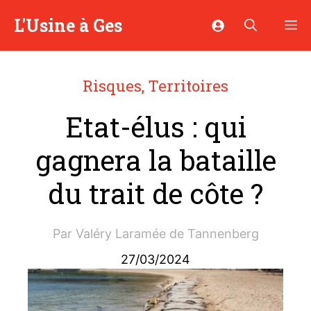
Aller
L'Usine à Ges
M
au
contenu
Risques
,
Territoires
Etat-élus : qui
gagnera la bataille
du trait de côte ?
Par
Valéry Laramée de Tannenberg
27/03/2024