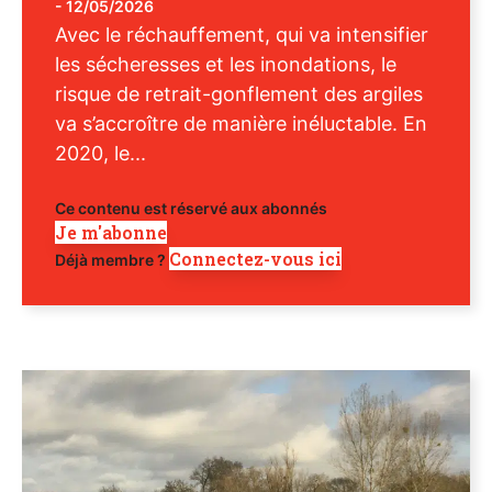
-
12/05/2026
Avec le réchauffement, qui va intensifier
les sécheresses et les inondations, le
risque de retrait-gonflement des argiles
va s’accroître de manière inéluctable. En
2020, le...
Ce contenu est réservé aux abonnés
Je m'abonne
Connectez-vous ici
Déjà membre ?