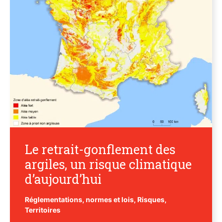
Le retrait-gonflement des
argiles, un risque climatique
d’aujourd’hui
Réglementations, normes et lois
,
Risques
,
Territoires