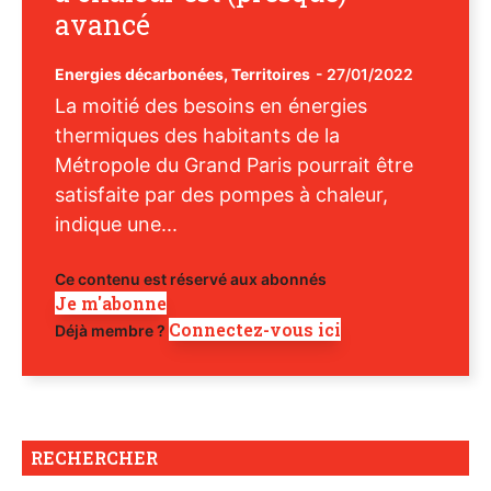
avancé
Energies décarbonées
,
Territoires
-
27/01/2022
La moitié des besoins en énergies
thermiques des habitants de la
Métropole du Grand Paris pourrait être
satisfaite par des pompes à chaleur,
indique une...
Ce contenu est réservé aux abonnés
Je m'abonne
Connectez-vous ici
Déjà membre ?
RECHERCHER