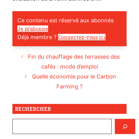
Ce contenu est réservé aux abonnés
Je m’abonne
Déjà membre ?
Connectez-vous ici
Fin du chauffage des terrasses des
cafés : mode d’emploi
Quelle économie pour le Carbon
Farming ?
RECHERCHER