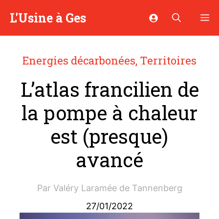
Aller
L'Usine à Ges
M
au
contenu
Energies décarbonées
,
Territoires
L’atlas francilien de
la pompe à chaleur
est (presque)
avancé
Par
Valéry Laramée de Tannenberg
27/01/2022