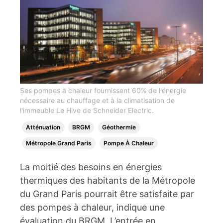
Ses pompes à chaleur fournissent 60% de l'énergie
nécessaire au chauffage et à la climatisation de
l'immeuble Le Hive de Schneider Electric.
Atténuation
BRGM
Géothermie
Métropole Grand Paris
Pompe À Chaleur
La moitié des besoins en énergies
thermiques des habitants de la Métropole
du Grand Paris pourrait être satisfaite par
des pompes à chaleur, indique une
évaluation du BRGM. L’entrée en…