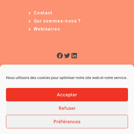
Contact
Qui sommes-nous ?
Webinaires
Facebook
Twitter
LinkedIn
Nous utilisons des cookies pour optimiser notre site web et notre service.
Accepter
Refuser
© 2026 L'Usine à Ges
CGV
Préférences
Mentions légales
Politique des Cookies