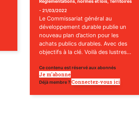
Réglementations, normes et lois
,
Territoires
-
21/03/2022
Le Commissariat général au
développement durable publie un
nouveau plan d’action pour les
achats publics durables. Avec des
objectifs à la clé. Voilà des lustres...
Ce contenu est réservé aux abonnés
Je m'abonne
Connectez-vous ici
Déjà membre ?