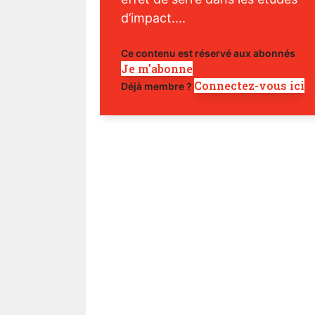
d’impact....
Ce contenu est réservé aux abonnés
Je m'abonne
Connectez-vous ici
Déjà membre ?