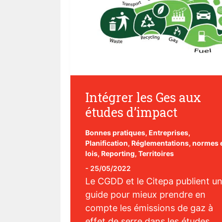
Intégrer les Ges aux
études d’impact
Bonnes pratiques
,
Entreprises
,
Planification
,
Réglementations, normes 
lois
,
Reporting
,
Territoires
-
25/05/2022
Le CGDD et le Citepa publient u
guide pour mieux prendre en
compte les émissions de gaz à
effet de serre dans les études