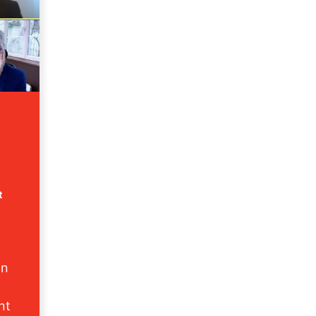
t
on
nt