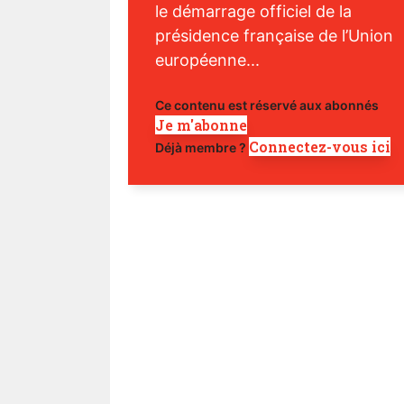
le démarrage officiel de la
présidence française de l’Union
européenne...
Ce contenu est réservé aux abonnés
Je m'abonne
Connectez-vous ici
Déjà membre ?