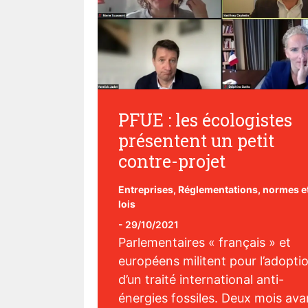
PFUE : les écologistes
présentent un petit
contre-projet
Entreprises
,
Réglementations, normes e
lois
-
29/10/2021
Parlementaires « français » et
européens militent pour l’adopti
d’un traité international anti-
énergies fossiles. Deux mois ava