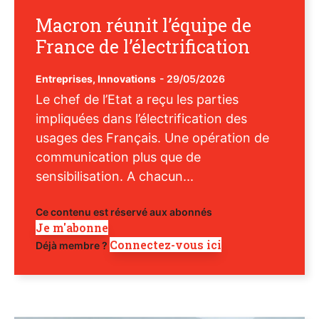
Macron réunit l’équipe de
France de l’électrification
Entreprises
,
Innovations
-
29/05/2026
Le chef de l’Etat a reçu les parties
impliquées dans l’électrification des
usages des Français. Une opération de
communication plus que de
sensibilisation. A chacun...
Ce contenu est réservé aux abonnés
Je m'abonne
Connectez-vous ici
Déjà membre ?