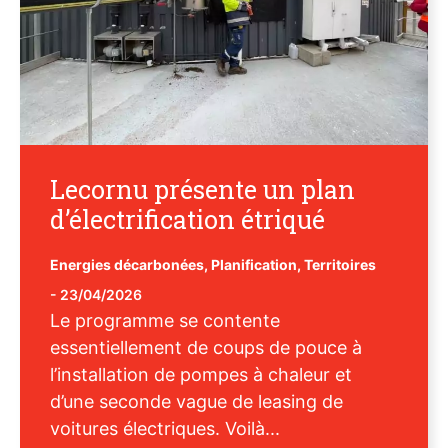
Lecornu présente un plan
d’électrification étriqué
Energies décarbonées
,
Planification
,
Territoires
-
23/04/2026
Le programme se contente
essentiellement de coups de pouce à
l’installation de pompes à chaleur et
d’une seconde vague de leasing de
voitures électriques. Voilà...