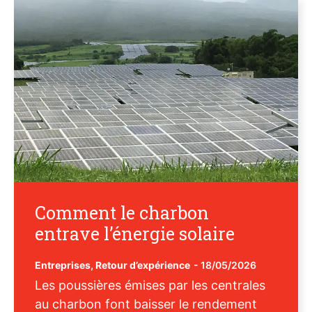
Comment le charbon
entrave l’énergie solaire
Entreprises
,
Retour d’expérience
-
18/05/2026
Les poussières émises par les centrales
au charbon font baisser le rendement