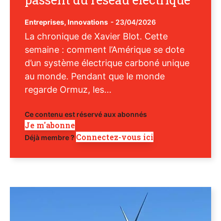
Entreprises
,
Innovations
-
23/04/2026
La chronique de Xavier Blot. Cette
semaine : comment l’Amérique se dote
d’un système électrique carboné unique
au monde. Pendant que le monde
regarde Ormuz, les...
Ce contenu est réservé aux abonnés
Je m'abonne
Connectez-vous ici
Déjà membre ?