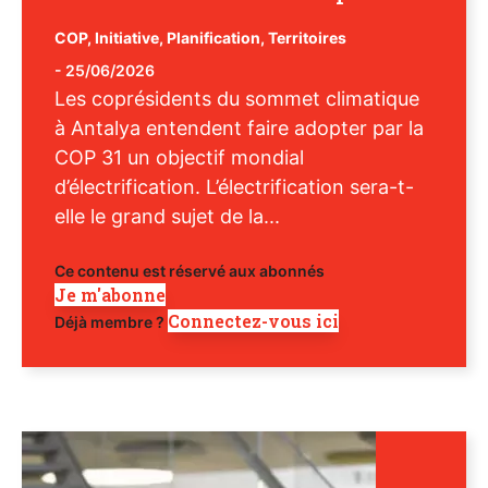
COP
,
Initiative
,
Planification
,
Territoires
-
25/06/2026
Les coprésidents du sommet climatique
à Antalya entendent faire adopter par la
COP 31 un objectif mondial
d’électrification. L’électrification sera-t-
elle le grand sujet de la...
Ce contenu est réservé aux abonnés
Je m'abonne
Connectez-vous ici
Déjà membre ?