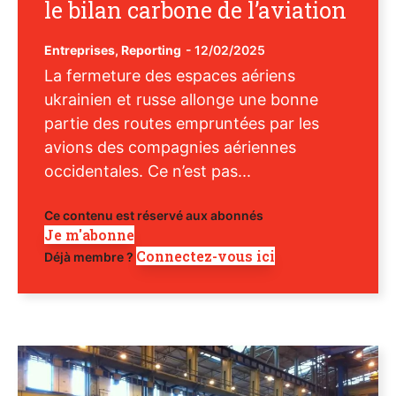
le bilan carbone de l’aviation
Entreprises
,
Reporting
-
12/02/2025
La fermeture des espaces aériens
ukrainien et russe allonge une bonne
partie des routes empruntées par les
avions des compagnies aériennes
occidentales. Ce n’est pas...
Ce contenu est réservé aux abonnés
Je m'abonne
Connectez-vous ici
Déjà membre ?