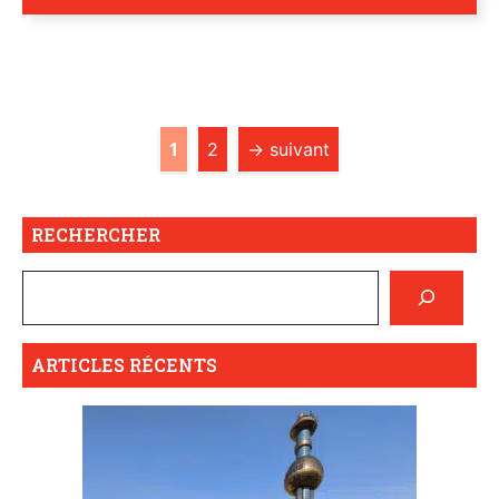
Page
Page
1
2
→
suivant
RECHERCHER
ARTICLES RÉCENTS