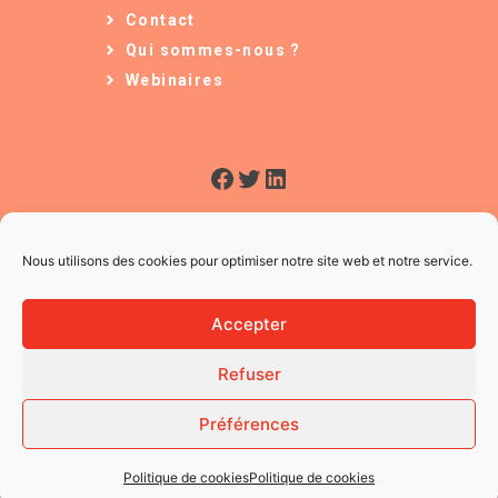
Contact
Qui sommes-nous ?
Webinaires
Facebook
Twitter
LinkedIn
Nous utilisons des cookies pour optimiser notre site web et notre service.
Accepter
Refuser
© 2026 L'Usine à Ges
CGV
Préférences
Mentions légales
Politique des Cookies
Politique de cookies
Politique de cookies