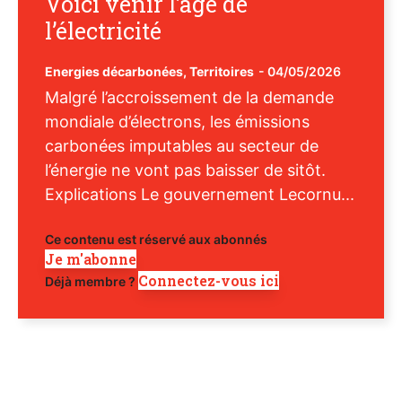
Voici venir l’âge de
l’électricité
Energies décarbonées
,
Territoires
-
04/05/2026
Malgré l’accroissement de la demande
mondiale d’électrons, les émissions
carbonées imputables au secteur de
l’énergie ne vont pas baisser de sitôt.
Explications Le gouvernement Lecornu...
Ce contenu est réservé aux abonnés
Je m'abonne
Connectez-vous ici
Déjà membre ?