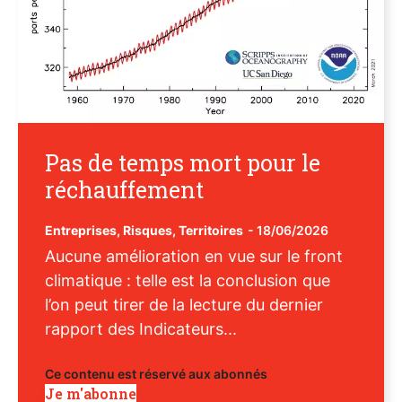
Pas de temps mort pour le
réchauffement
Entreprises
,
Risques
,
Territoires
-
18/06/2026
Aucune amélioration en vue sur le front
climatique : telle est la conclusion que
l’on peut tirer de la lecture du dernier
rapport des Indicateurs...
Ce contenu est réservé aux abonnés
Je m'abonne