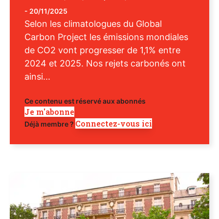
-
20/11/2025
Selon les climatologues du Global
Carbon Project les émissions mondiales
de CO2 vont progresser de 1,1% entre
2024 et 2025. Nos rejets carbonés ont
ainsi...
Ce contenu est réservé aux abonnés
Je m'abonne
Connectez-vous ici
Déjà membre ?