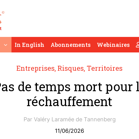
In English
Abonnements
Webinaires
Entreprises
,
Risques
,
Territoires
as de temps mort pour 
réchauffement
Par
Valéry Laramée de Tannenberg
11/06/2026