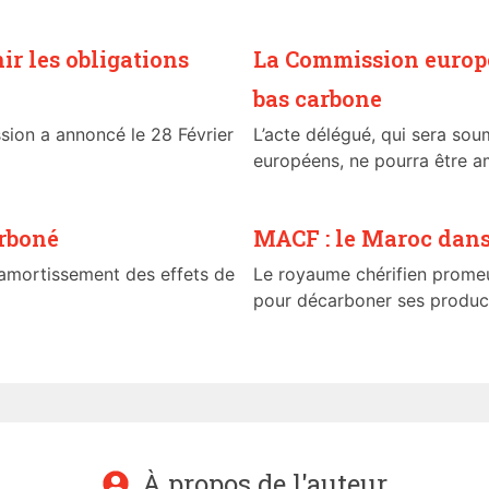
r les obligations
La Commission europé
bas carbone
ion a annoncé le 28 Février
L’acte délégué, qui sera sou
européens, ne pourra être am
arboné
MACF : le Maroc dans 
’amortissement des effets de
Le royaume chérifien promeut
pour décarboner ses productio
À propos de l'auteur