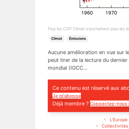
Plus les COP Climat s'enchaînent plus les é
Climat
Émissions
Aucune amélioration en vue sur le 
peut tirer de la lecture du derni
mondial (IGCC…
Ce contenu est réservé aux ab
Je m’abonne
Déjà membre ?
Connectez-vous 
L’Europe
Collectivités