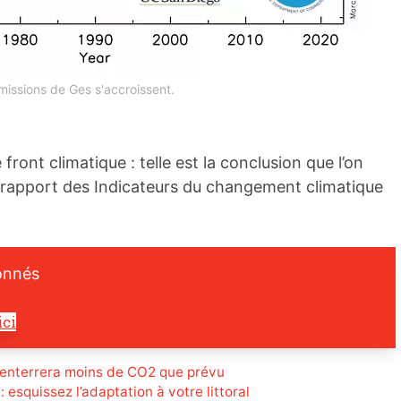
missions de Ges s'accroissent.
front climatique : telle est la conclusion que l’on
er rapport des Indicateurs du changement climatique
onnés
ici
 enterrera moins de CO2 que prévu
 : esquissez l’adaptation à votre littoral