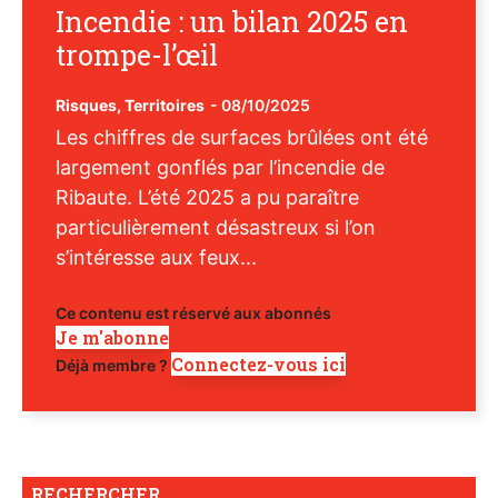
Incendie : un bilan 2025 en
trompe-l’œil
Risques
,
Territoires
-
08/10/2025
Les chiffres de surfaces brûlées ont été
largement gonflés par l’incendie de
Ribaute. L’été 2025 a pu paraître
particulièrement désastreux si l’on
s’intéresse aux feux...
Ce contenu est réservé aux abonnés
Je m'abonne
Connectez-vous ici
Déjà membre ?
RECHERCHER