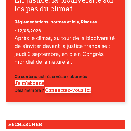
les pas du climat
Réglementations, normes et lois
,
Risques
-
12/05/2026
Après le climat, au tour de la biodiversité
de s’inviter devant la justice française :
jeudi 9 septembre, en plein Congrès
mondial de la nature à...
Ce contenu est réservé aux abonnés
Je m'abonne
Connectez-vous ici
Déjà membre ?
RECHERCHER