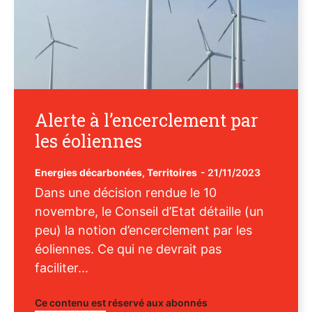
Alerte à l’encerclement par
les éoliennes
Energies décarbonées
,
Territoires
-
21/11/2023
Dans une décision rendue le 10
novembre, le Conseil d’Etat détaille (un
peu) la notion d’encerclement par les
éoliennes. Ce qui ne devrait pas
faciliter...
Ce contenu est réservé aux abonnés