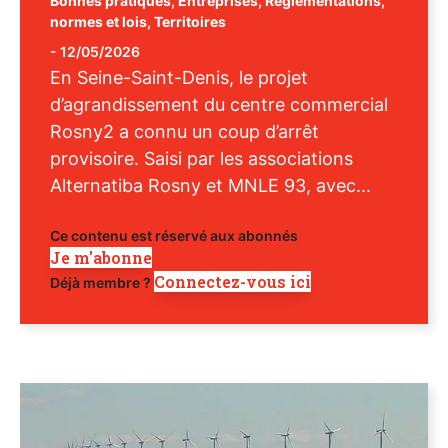
Bonnes pratiques
,
Entreprises
,
Réglementations,
normes et lois
,
Territoires
-
12/05/2026
En Seine-Saint-Denis, le projet
d’agrandissement du centre commercial
Rosny2 a connu un coup d’arrêt
provisoire. Saisi par les associations
Alternatiba Rosny et MNLE 93, avec...
Ce contenu est réservé aux abonnés
Je m'abonne
Connectez-vous ici
Déjà membre ?