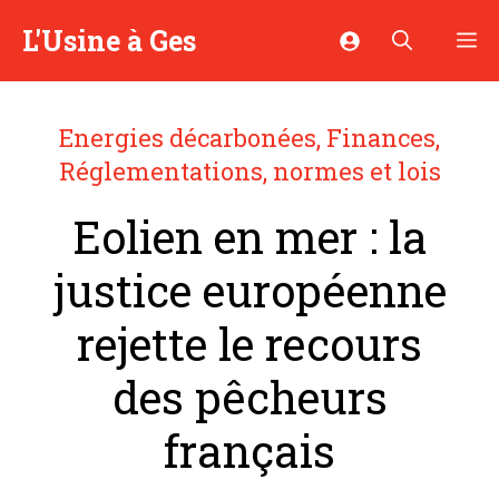
Aller
L'Usine à Ges
M
au
contenu
Energies décarbonées
,
Finances
,
Réglementations, normes et lois
Eolien en mer : la
justice européenne
rejette le recours
des pêcheurs
français