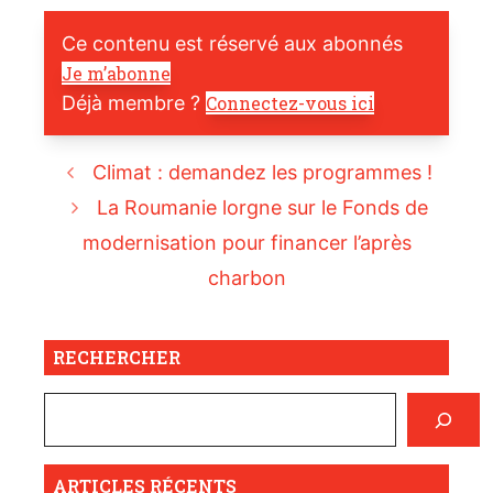
Ce contenu est réservé aux abonnés
Je m’abonne
Déjà membre ?
Connectez-vous ici
Climat : demandez les programmes !
La Roumanie lorgne sur le Fonds de
modernisation pour financer l’après
charbon
RECHERCHER
ARTICLES RÉCENTS