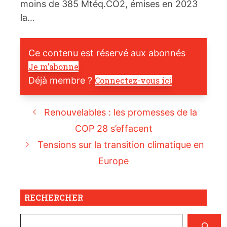
moins de 385 Mtéq.CO2, émises en 2023
la…
Ce contenu est réservé aux abonnés
Je m’abonne
Déjà membre ?
Connectez-vous ici
Renouvelables : les promesses de la
COP 28 s’effacent
Tensions sur la transition climatique en
Europe
RECHERCHER