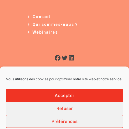
Contact
Qui sommes-nous ?
Webinaires
Facebook
Twitter
LinkedIn
Nous utilisons des cookies pour optimiser notre site web et notre service.
Accepter
Refuser
© 2026 L'Usine à Ges
CGV
Préférences
Mentions légales