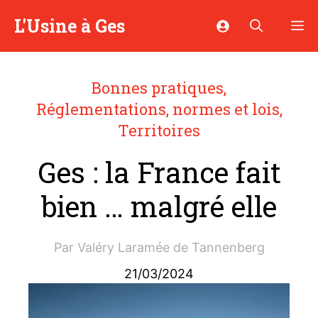
Aller
L'Usine à Ges
M
au
contenu
Bonnes pratiques
,
Réglementations, normes et lois
,
Territoires
Ges : la France fait
bien … malgré elle
Par
Valéry Laramée de Tannenberg
21/03/2024