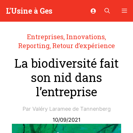
Aller
L'Usine à Ges
M
au
contenu
Entreprises
,
Innovations
,
Reporting
,
Retour d’expérience
La biodiversité fait
son nid dans
l’entreprise
Par
Valéry Laramee de Tannenberg
10/09/2021