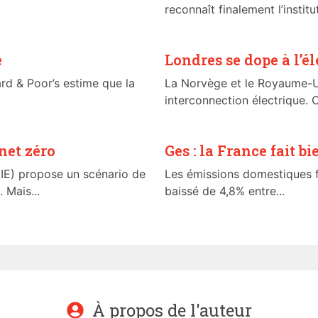
reconnaît finalement l’institut
e
Londres se dope à l’é
ard & Poor’s estime que la
La Norvège et le Royaume-Un
interconnection électrique. C’
 net zéro
Ges : la France fait b
(AIE) propose un scénario de
Les émissions domestiques f
 Mais...
baissé de 4,8% entre...
À propos de l'auteur