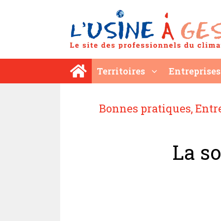
Aller
au
contenu
Territoires
Entreprises
Bonnes pratiques
,
Entr
La s