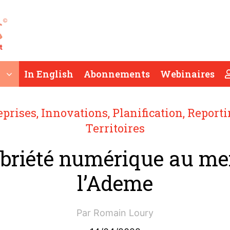
In English
Abonnements
Webinaires
eprises
,
Innovations
,
Planification
,
Reporti
Territoires
obriété numérique au me
l’Ademe
Par
Romain Loury