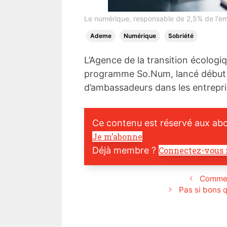
Le numérique, responsable de 2,5% de l'em
Ademe
Numérique
Sobriété
L’Agence de la transition écologiq
programme So.Num, lancé début av
d’ambassadeurs dans les entrepr
Ce contenu est réservé aux ab
Je m’abonne
Déjà membre ?
Connectez-vous 
Commen
Pas si bons q