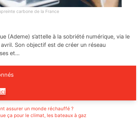
preinte carbone de la France
ue (Ademe) s’attelle à la sobriété numérique, via le
ril. Son objectif est de créer un réseau
ises et…
onnés
ici
t assurer un monde réchauffé ?
ue ça pour le climat, les bateaux à gaz