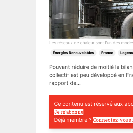
Les réseaux de chaleur sont l'un des mode
Énergies Renouvelables
France
Logem
Pouvant réduire de moitié le bila
collectif est peu développé en Fra
rapport de…
Ce contenu est réservé aux ab
Je m’abonne
Déjà membre ?
Connectez-vous 