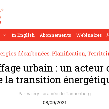
In English
Abonnements
Webinaires
ergies décarbonées
,
Planification
,
Territoi
fage urbain : un acteur 
e la transition énergétiq
Par
Valéry Laramée de Tannenberg
08/09/2021