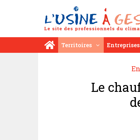
Aller
au
contenu
Territoires
Entreprises
En
Le chauf
d