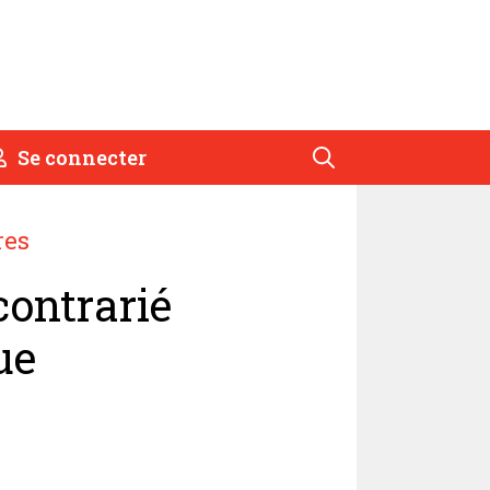
Se connecter
res
contrarié
ue