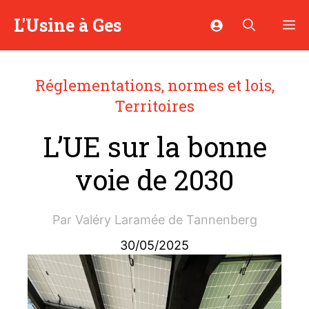
Aller
L'Usine à Ges
M
au
contenu
Réglementations, normes et lois
,
Territoires
L’UE sur la bonne
voie de 2030
Par
Valéry Laramée de Tannenberg
30/05/2025