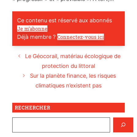
Ce contenu est réservé aux abonnés
Je m’abonne
Déjà membre ?
Connectez-vous ici
Le Géocorail, matériau écologique de
protection du littoral
Sur la planète finance, les risques
climatiques n’existent pas
RECHERCHER