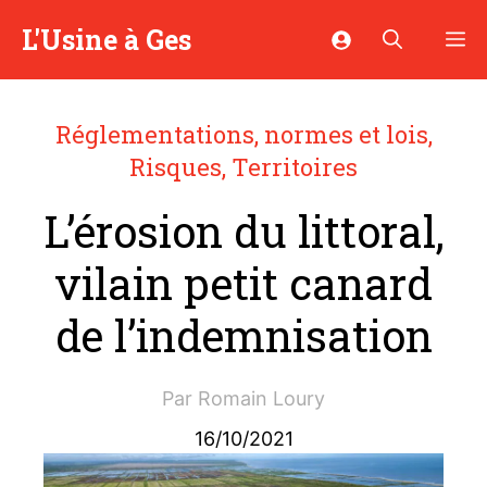
Aller
L'Usine à Ges
M
au
contenu
Réglementations, normes et lois
,
Risques
,
Territoires
L’érosion du littoral,
vilain petit canard
de l’indemnisation
Par
Romain Loury
16/10/2021