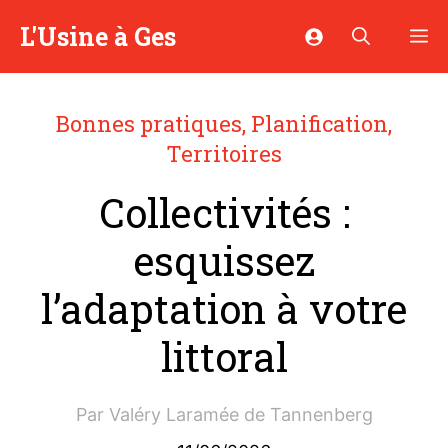
Aller
L'Usine à Ges
M
au
contenu
Bonnes pratiques
,
Planification
,
Territoires
Collectivités :
esquissez
l’adaptation à votre
littoral
Par
Valéry Laramée de Tannenberg