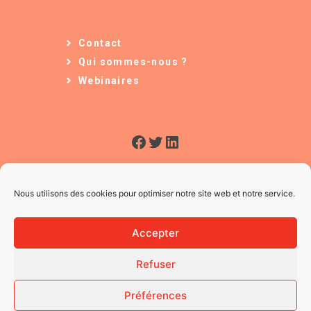
Contact
Qui sommes-nous ?
Webinaires
Facebook
Twitter
LinkedIn
Nous utilisons des cookies pour optimiser notre site web et notre service.
Accepter
Refuser
© 2026 L'Usine à Ges
CGV
Préférences
Mentions légales