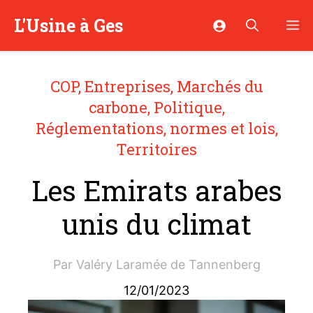
Aller
L'Usine à Ges
M
au
contenu
COP
,
Entreprises
,
Marchés du
carbone
,
Politique
,
Réglementations, normes et lois
,
Territoires
Les Emirats arabes
unis du climat
Par
Valéry Laramée de Tannenberg
12/01/2023