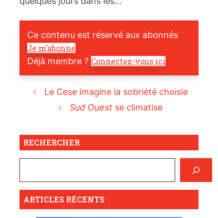
quelques jours dans les…
Ce contenu est réservé aux abonnés
Je m’abonne
Déjà membre ?
Connectez-vous ici
Le Cese imagine la sobriété choisie
Sud Ouest
se climatise
RECHERCHER
ARTICLES RÉCENTS