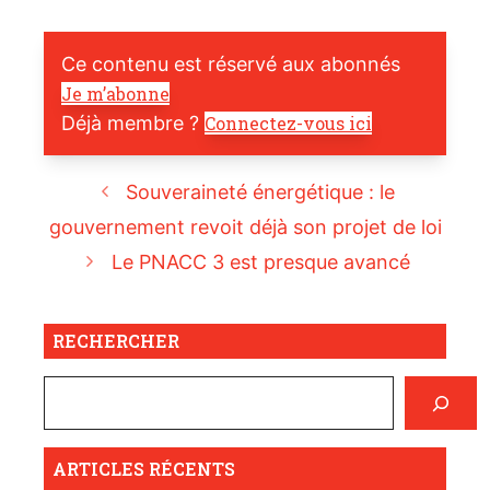
Ce contenu est réservé aux abonnés
Je m’abonne
Déjà membre ?
Connectez-vous ici
Souveraineté énergétique : le
gouvernement revoit déjà son projet de loi
Le PNACC 3 est presque avancé
RECHERCHER
ARTICLES RÉCENTS