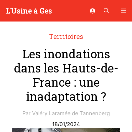
Aller
L'Usine à Ges
M
au
contenu
Territoires
Les inondations
dans les Hauts-de-
France : une
inadaptation ?
Par
Valéry Laramée de Tannenberg
18/01/2024