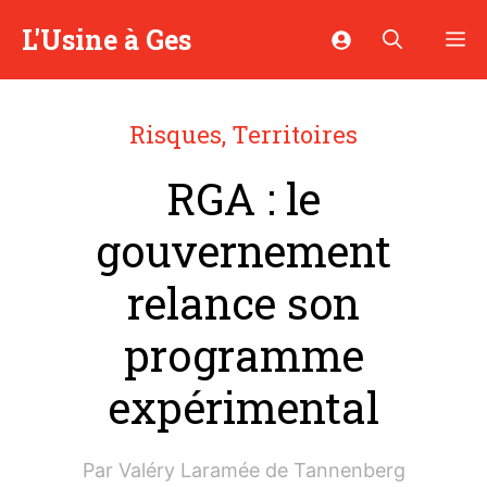
Aller
L'Usine à Ges
M
au
contenu
Risques
,
Territoires
RGA : le
gouvernement
relance son
programme
expérimental
Par
Valéry Laramée de Tannenberg