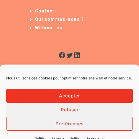
Contact
Qui sommes-nous ?
Webinaires
Facebook
Twitter
LinkedIn
Nous utilisons des cookies pour optimiser notre site web et notre service.
Accepter
Refuser
© 2026 L'Usine à Ges
CGV
Préférences
Mentions légales
Politique des Cookies
Politique de cookies
Politique de cookies