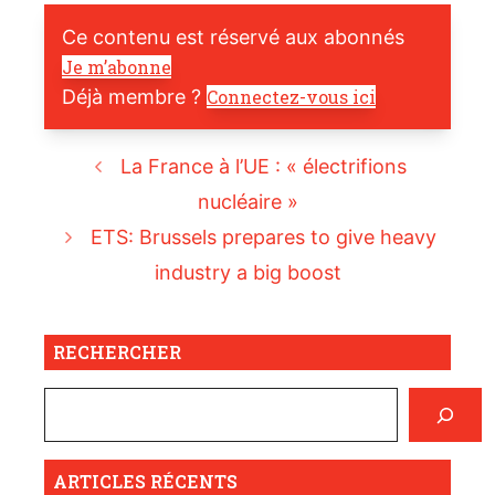
Ce contenu est réservé aux abonnés
Je m’abonne
Déjà membre ?
Connectez-vous ici
La France à l’UE : « électrifions
nucléaire »
ETS: Brussels prepares to give heavy
industry a big boost
RECHERCHER
ARTICLES RÉCENTS