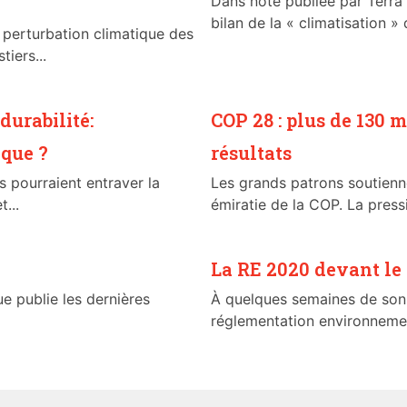
Dans note publiée par Terra
bilan de la « climatisation » d
a perturbation climatique des
tiers...
durabilité:
COP 28 : plus de 130 
ique ?
résultats
s pourraient entraver la
Les grands patrons soutienne
...
émiratie de la COP. La pressi
La RE 2020 devant le 
ue publie les dernières
À quelques semaines de son 
réglementation environnemen