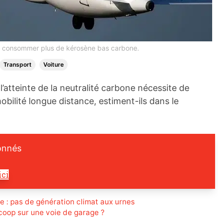
r consommer plus de kérosène bas carbone.
Transport
Voiture
 l’atteinte de la neutralité carbone nécessite de
bilité longue distance, estiment-ils dans le
onnés
ici
le : pas de génération climat aux urnes
coop sur une voie de garage ?