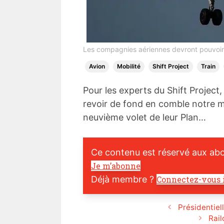
Les compagnies aériennes devront pouvoi
Avion
Mobilité
Shift Project
Train
Pour les experts du Shift Project,
revoir de fond en comble notre mo
neuvième volet de leur Plan…
Ce contenu est réservé aux ab
Je m’abonne
Déjà membre ?
Connectez-vous 
Présidentiel
Rail