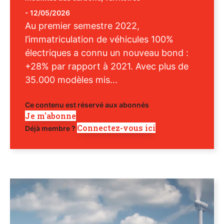
-
12/05/2026
Au premier semestre 2022,
l’immatriculation de véhicules 100%
électriques a connu un nouveau bond :
+28% par rapport à 2021. Avec plus de
35.000 modèles mis...
Ce contenu est réservé aux abonnés
Je m'abonne
Connectez-vous ici
Déjà membre ?