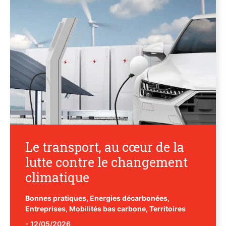
Le transport, au cœur de la
lutte contre le changement
climatique
Bonnes pratiques
,
Energies décarbonées
,
Entreprises
,
Mobilités bas carbone
,
Territoires
-
12/05/2026