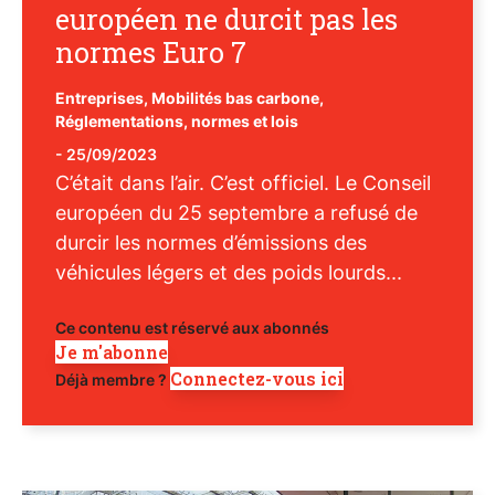
européen ne durcit pas les
normes Euro 7
Entreprises
,
Mobilités bas carbone
,
Réglementations, normes et lois
-
25/09/2023
C’était dans l’air. C’est officiel. Le Conseil
européen du 25 septembre a refusé de
durcir les normes d’émissions des
véhicules légers et des poids lourds...
Ce contenu est réservé aux abonnés
Je m'abonne
Connectez-vous ici
Déjà membre ?