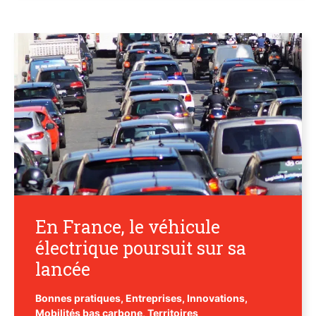
En France, le véhicule
électrique poursuit sur sa
lancée
Bonnes pratiques
,
Entreprises
,
Innovations
,
Mobilités bas carbone
,
Territoires