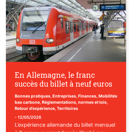
En Allemagne, le franc
succès du billet à neuf euros
Bonnes pratiques
,
Entreprises
,
Finances
,
Mobilités
bas carbone
,
Réglementations, normes et lois
,
Retour d’expérience
,
Territoires
-
12/05/2026
L’expérience allemande du billet mensuel